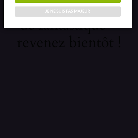
sur quelque chose
JE NE SUIS PAS MAJEUR
de fantastique –
revenez bientôt !